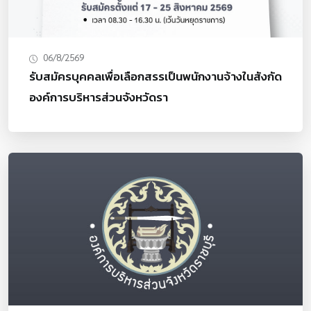
เยาวชน และผู้สูงอายุจำนวนสมาชิก : ไม่เกิน 10 คนต่อทีม3.
กติกาการแข่งขันและเงื่อนไขการแสดง- เนื้อหาการแสดง : นำ
เสนอศิลปะเพลงพื้นบ้าน (ดัดแปลงหรือแต่งใหม่) ที่มีความ
ร่วมสมัย โดยมีเนื้อหาเชื่อมโยงกับหัวข้อ “กราบลาแม่หลวง
06/8/2569
ของแผ่นดิน”- ระยะเวลาการแสดง : ให้เวลาทีมละ ไม่เกิน 15
รับสมัครบุคคลเพื่อเลือกสรรเป็นพนักงานจ้างในสังกัด
นาที (รวมการจัดเซตอุปกรณ์และฉากบนเวทีแล้ว)- รอบคัด
องค์การบริหารส่วนจังหวัดรา
เลือก : ผู้สมัครจะต้องถ่ายทำคลิบวิดีโอส่งทาง Line OA
@singanddance เพื่อให้คณะกรรมการพิจารณา- รอบชิงชนะ
เลิศ (Final Round) : ทีมที่ผ่านเข้ารอบ 10 ทีมสุดท้าย จะต้อง
มาแข่งขันแสดงสดบนเวที โดยใช้เพลงเดียวกับรอบคัดเลือก
หรือแต่งใหม่ก็ได้4. กำหนดการสำคัญ- เปิดรับสมัครลง
ทะเบียนได้ตั้งแต่บัดนี้ จนถึง วันที่ 9 ตุลาคม 2569- กำหนดส่ง
คลิปผลงาน (รอบคัดเลือก) : ภายในวันที่ 23 ตุลาคม 2569-
ประกาศผลทีมที่ผ่านเข้ารอบ 10 ทีมสุดท้าย : วันที่ 9
พฤศจิกายน 2569- การแข่งขันรอบชิงชนะเลิศระดับประเทศ :
วันจันทร์ที่ 23 พฤศจิกายน 2569- สถานที่จัดรอบชิงชนะเลิศ :
กรุงเทพมหานคร (สถานที่จะแจ้งให้ทราบภายหลัง)5. รางวัล
และทุนสนับสนุนรางวัลชนะเลิศอันดับ 1 : เงินรางวัล 10,000
บาท พร้อมถ้วยรางวัลและประกาศนียบัตรรางวัลรองชนะเลิศ