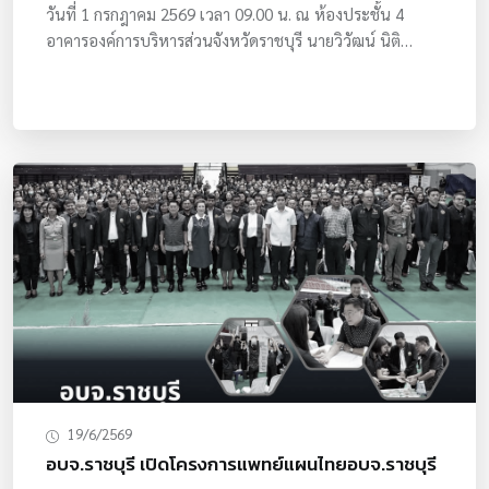
วันที่ 1 กรกฎาคม 2569 เวลา 09.00 น. ณ ห้องประชั้น 4
อาคารองค์การบริหารส่วนจังหวัดราชบุรี นายวิวัฒน์ นิติ
กาญจนา นายกอบจ.ราชบุรี เป็นประธานพิธีเปิดโครงการส่ง
เสริมการดำเนินงานตามพระราชดำริเศรษฐกิจพอเพียง ประจำ
ปีงบประมาณ พ.ศ. 2569 พร้อมด้วยนายสุธีร์ เล้าศศิวัฒนพงศ์
ประธานสภา อบจ.ราชบุรี นายชิตสกนธ์ รังษีเสริมสุข รองนายก
อบจ.ราชบุรี นายพงษ์พันธุ์ แสงสุวรรณ นายชาคริสณ์ กร
ปัญญากุล เลขานุการนายกอบจ.ราชบุรี พลตรีพนาเวศ จัน
ทรังษี ผู้เชี่ยวชาญพิเศษด้านการป้องกันและบรรเทา
สาธารณภัยและการบริหารราชการ นายเกรียงศักดิ์ วงศ์สุกฤต
รองปลัดอบจ.รักษาราชการแทนปลัดอบจ.ราชบุรี สมาชิกสภา
อบจ.ราชบุรี นายไชยวิทย์ บัวงาม ประธานสภาเกษตรกร
จังหวัดราชบุรี หัวหน้าส่วนราชการ และสมาชิกสภาเกษตรกร
จังหวัดราชบุรี ร่วมพิธีเปิดในการนี้ผู้เข้าร่วมโครงการจะเดิน
ทางไปศึกษาดูงาน เรื่องเกษตรทฤษฎีใหม่ครบวงจรตามหลัก
ปรัชญาเศรษฐกิจพอเพียง ณ ศูนย์เรียนรู้เกษตรทฤษฎีใหม่ครบ
วงจรกรมทหารราบที่ 25 ค่ายวิภาวดีรังสิต อำเภอเมือง
19/6/2569
สุราษฎร์ธานี จังหวัดสุราษฎร์ธานี รวมถึงศึกษาดูงานเรื่อง
อบจ.ราชบุรี เปิดโครงการแพทย์แผนไทยอบจ.ราชบุรี
เกษตรผสมผสานตามแนวเศรษฐกิจพอเพียง ณ ศูนย์เรียนรู้