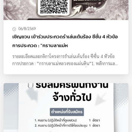
ภาพตำบลในสังกัดอบจ.ราชบุรี ให้สามารถเข้าถึงบริการ
สุขภาพได้อย่างทั่วถึงและมีประสิทธิภาพ โดยในปีงบประมาณ
2569 นี้ มีกำหนดการให้บริการแก่ประชาชนในพื้นที่อำเภอ
ต่าง ๆ ของจังหวัดราชบุรีทั้ง 10 อำเภอ รวมทั้งสิ้น 10 ครั้ง มีผู้
06/8/2569
เข้าร่วมโครงการจำนวนทั้งสิ้นประมาณ 2,000 คนสำหรับ
เชิญชวน เข้าร่วมประกวดรำเล่นเต้นร้อง ซีซั่น 4 หัวข้อ
กิจกรรมแพทย์แผนไทยสัญจรในแต่ละครั้ง จะมีกิจกรรมการ
เรียนรู้จำนวน 7 ฐาน ประกอบด้วย ฐานที่ 1 การดูแลสุขภาพ
การประกวด : “กราบลาแม่ห
ตามธาตุประจำตัว ฐานที่ 2 การวิเคราะห์ธาตุเจ้าเรือน ฐานที่ 3
รายละเอียดและกติกาโครงการรำเล่นเต้นร้อง ซีซั่น 4 หัวข้อ
การนวดแก้อาการเบื้องต้น ฐานที่ 4 การทำสมุนไพรพอกหน้า
การประกวด : “กราบลาแม่หลวงของแผ่นดิน”1. หลักการและ
ด้วยสมุนไพรไทย ฐานที่ 5 การนวดหน้าชะลอวัย ฐานที่ 6 มณี
เหตุผลโครงการรำเล่นเต้นร้อง ซีซั่น 4 จัดขึ้นเพื่อน้อมรำลึก
เวชเพื่อการปรับสมดุลร่างกายและจิตใจ และฐานที่ 7 การ
และร่วมแสดงความอาลัยในการส่งเสด็จสมเด็จพระนางเจ้าสิริกิ
แปรรูปกระดูกไก่ดำเชิงสุขภาพ ทั้งนี้เพื่อให้ผู้ที่เข้าร่วมกิจกรรม
ติ์ พระบรมราชินีนาถ พระบรมราชชนนีพันปีหลวง สู่
สามารถนำไปประยุกต์ใช้ในการดูแลสุขภาพตนเองได้อย่างถูก
สวรรคาลัย โดยเปิดเวทีให้ประชาชนได้ถ่ายทอดความรู้สึกผ่าน
ต้อง เหมาะสม และยั่งยืน
ศิลปะการแสดงเพลงพื้นบ้านผสมผสานความร่วมสมัย พร้อม
ทั้งยังคงวัตถุประสงค์หลักในการส่งเสริมสุขภาพกายและใจของ
ผู้สูงอายุ ลดช่องว่างระหว่างวัยในชุมชน และสืบสานมรดกทาง
วัฒนรรมไทยให้อยู่คู่เยาวชนรุ่นหลัง2. คุณสมบัติผู้เข้าแข่งขัน
และรูปแบบทีมรูปแบบทีม : สมาชิกในทีมประกอบด้วย