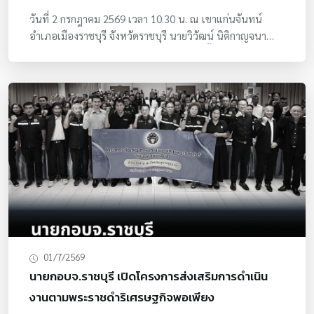
วันที่ 2 กรกฎาคม 2569 เวลา 10.30 น. ณ เขาแก่นจันทน์
อำเภอเมืองราชบุรี จังหวัดราชบุรี นายวิวัฒน์ นิติกาญจนา
นายกองค์การบริหารส่วนจังหวัดราชบุรี ลงพื้นที่ติดตามความ
คืบหน้าการก่อสร้าง โครงการปรับปรุงภูมิทัศน์พื้นที่โดยรอบ
สกายวอล์กและหอนาฬิกา ซึ่งเป็นโครงการสำคัญในการ
พัฒนาแหล่งท่องเที่ยวของจังหวัด โดยปัจจุบันการก่อสร้าง
ดำเนินไปตามแผนงานที่กำหนดไว้ พร้อมเน้นย้ำให้ดำเนิน
งานด้วยความรอบคอบ คำนึงถึงมาตรฐานด้านวิศวกรรม ความ
ปลอดภัย และคุณภาพของโครงการเป็นสำคัญ พร้อมกำชับเจ้า
หน้าที่ให้ติดตามการดำเนินงานอย่างใกล้ชิด เพื่อให้โครงการ
แล้วเสร็จตามกรอบระยะเวลาที่กำหนด และสามารถรองรับการ
เข้าใช้บริการของประชาชนและนักท่องเที่ยวได้อย่างมี
ประสิทธิภาพ
01/7/2569
นายกอบจ.ราชบุรี เปิดโครงการส่งเสริมการดำเนิน
งานตามพระราชดำริเศรษฐกิจพอเพียง