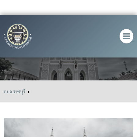
วัดพระคริสตหฤทัย
อบจ.ราชบุรี