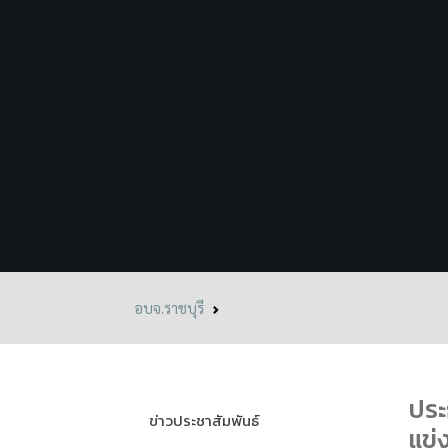
อบจ.ราชบุรี
ประ
ข่าวประชาสัมพันธ์
แข่