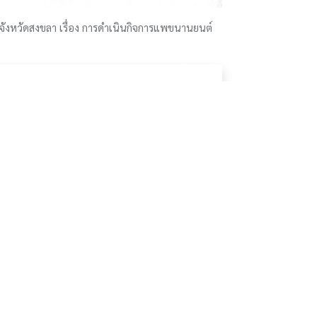
วนจังหวัดสงขลา เรื่อง การดำเนินกิจการแพขนานยนต์
Next
Download
ที่
จำนวนผู้เยี่ยมชมเว็ปไซต์
4,918,882
์
วันนี้ 7,675 | เมื่อวาน 0
าครัฐ
เดือนนี้ 0 ทั้งหมด 4,918,882