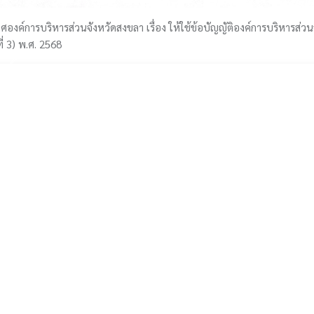
ศองค์การบริหารส่วนจังหวัดสงขลา เรื่อง ให้ใช้ข้อบัญญัติองค์การบริหารส่
ี่ 3) พ.ศ. 2568
Previous
Download File
30/11/542
บริการประชาชน
สำหรับเจ้าหน้า
0000
• ลงทะเบียนสมัครสมาชิก
• เข้าสู่ระบบอีเมล
• แจ้งร้องเรียน / ร้องทุกข์
• บัญชีท้องถิ่น
• จองรถสุขา
• จัดซื้อจัดจ้างภ