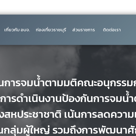
เกี่ยวกับ อบจ.
ท่องเที่ยวราชบุรี
ส่วนราชการ
ติดต่อเรา
ันการจมน้ำตามมติคณะอนุกรรม
อนการดำเนินงานป้องกันการจมน้ำ
สหประชาชาติ เน้นการลดความเ
นกลุ่มผู้ใหญ่ รวมถึงการพัฒนา