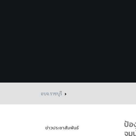
อบจ.ราชบุรี
ป้อ
ข่าวประชาสัมพันธ์
จมน