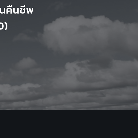
นคืนชีพ
D)