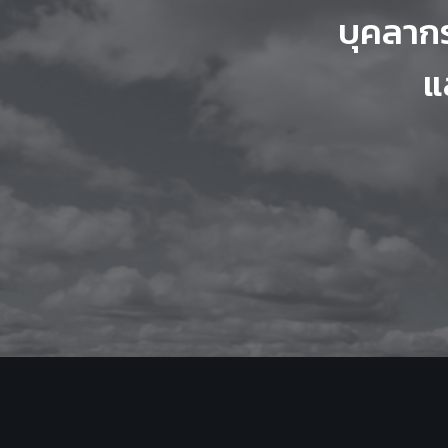
บุคลาก
แ