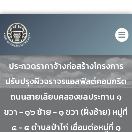
ประกาศ เรื่อง ยกเลิกประกาศ
ประกวดราคาจ้างก่อสร้างโครงการ
ปรับปรุงผิวจราจรแอสฟัลต์คอนกรีต
ถนนสายเลียบคลองชลประทาน ๑
ขวา - ๑๖ ซ้าย - ๑ ขวา (ฝั่งซ้าย) หมู่ที่
๕ - ๔ ตำบลป่าไก่ เชื่อมต่อหมู่ที่ ๑