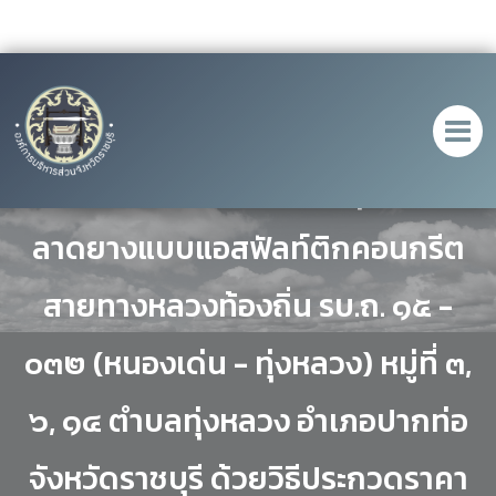
ประกวดราคาจ้างปรับปรุงถนน
ลาดยางแบบแอสฟัลท์ติกคอนกรีต
สายทางหลวงท้องถิ่น รบ.ถ. ๑๕ -
๐๓๒ (หนองเด่น - ทุ่งหลวง) หมู่ที่ ๓,
๖, ๑๔ ตำบลทุ่งหลวง อำเภอปากท่อ
จังหวัดราชบุรี ด้วยวิธีประกวดราคา