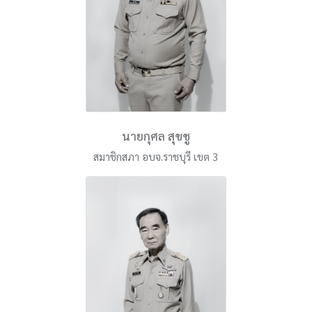
นายกุศล สุขชู
สมาชิกสภา อบจ.ราชบุรี เขต 3