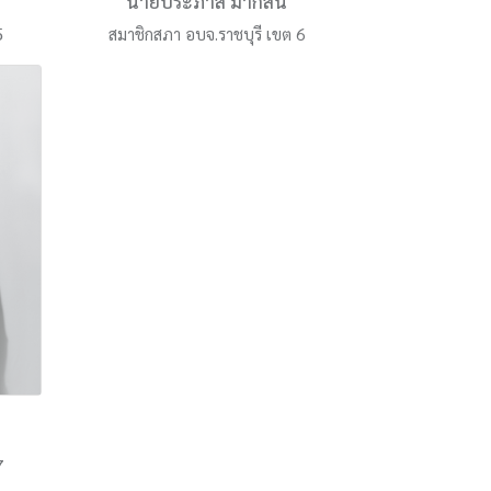
์
นายประภาส มากสิน
5
สมาชิกสภา อบจ.ราชบุรี เขต 6
7